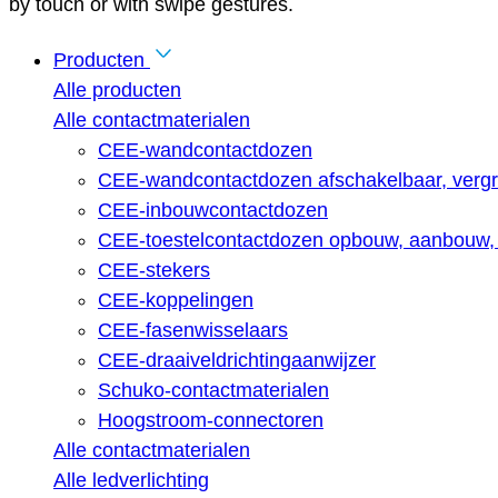
by touch or with swipe gestures.
Producten
Alle producten
Alle contactmaterialen
CEE-wandcontactdozen
CEE-wandcontactdozen afschakelbaar, vergr
CEE-inbouwcontactdozen
CEE-toestelcontactdozen opbouw, aanbouw, 
CEE-stekers
CEE-koppelingen
CEE-fasenwisselaars
CEE-draaiveldrichtingaanwijzer
Schuko-contactmaterialen
Hoogstroom-connectoren
Alle contactmaterialen
Alle ledverlichting