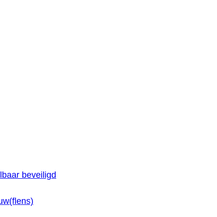
baar beveiligd
w(flens)