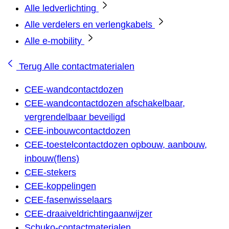
Alle ledverlichting
Alle verdelers en verlengkabels
Alle e-mobility
Terug
Alle contactmaterialen
CEE-wandcontactdozen
CEE-wandcontactdozen afschakelbaar,
vergrendelbaar beveiligd
CEE-inbouwcontactdozen
CEE-toestelcontactdozen opbouw, aanbouw,
inbouw(flens)
CEE-stekers
CEE-koppelingen
CEE-fasenwisselaars
CEE-draaiveldrichtingaanwijzer
Schuko-contactmaterialen