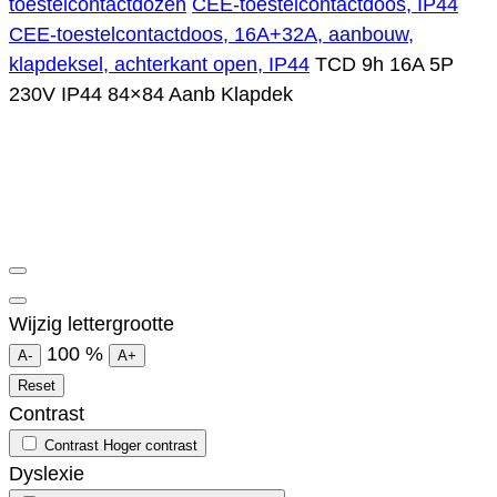
toestelcontactdozen
CEE-toestelcontactdoos, IP44
CEE-toestelcontactdoos, 16A+32A, aanbouw,
klapdeksel, achterkant open, IP44
TCD 9h 16A 5P
230V IP44 84×84 Aanb Klapdek
Wijzig lettergrootte
100
%
A-
A+
Reset
Contrast
Contrast
Hoger contrast
Dyslexie