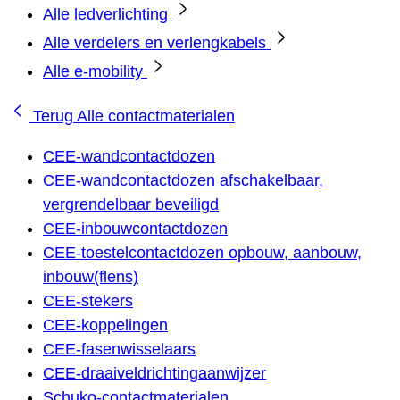
Alle ledverlichting
Alle verdelers en verlengkabels
Alle e-mobility
Terug
Alle contactmaterialen
CEE-wandcontactdozen
CEE-wandcontactdozen afschakelbaar,
vergrendelbaar beveiligd
CEE-inbouwcontactdozen
CEE-toestelcontactdozen opbouw, aanbouw,
inbouw(flens)
CEE-stekers
CEE-koppelingen
CEE-fasenwisselaars
CEE-draaiveldrichtingaanwijzer
Schuko-contactmaterialen