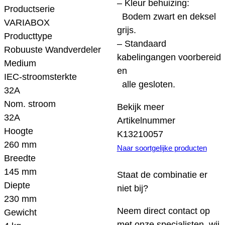
– Kleur behuizing:
Productserie
Bodem zwart en deksel
VARIABOX
grijs.
Producttype
– Standaard
Robuuste Wandverdeler
kabelingangen voorbereid
Medium
en
IEC-stroomsterkte
alle gesloten.
32A
Nom. stroom
Bekijk meer
32A
Artikelnummer
Hoogte
K13210057
260 mm
Naar soortgelijke producten
Breedte
145 mm
Staat de combinatie er
Diepte
niet bij?
230 mm
Neem direct contact op
Gewicht
met onze specialisten, wij