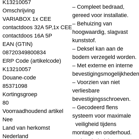
K13210057
– Compleet bedraad,
Omschrijving
gereed voor installatie.
VARIABOX 1x CEE
– Behuizing van
contactdoos 32A 5P,1x CEE
hoogwaardig, slagvast
contactdoos 16A 5P
kunststof.
EAN (GTIN)
– Deksel kan aan de
08720349800834
bodem verzegeld worden.
ERP Code (artikelcode)
– Met externe en interne
K13210057
bevestigingsmogelijkheden
Douane-code
– Voorzien van niet
85371098
verliesbare
Kortingsgroep
bevestigingsschroeven.
80
– Gecodeerd flens
Voorraadhoudend artikel
systeem voor maximale
Nee
veiligheid tijdens
Land van herkomst
montage en onderhoud.
Nederland