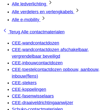
Alle ledverlichting
Alle verdelers en verlengkabels
Alle e-mobility
Terug
Alle contactmaterialen
CEE-wandcontactdozen
CEE-wandcontactdozen afschakelbaar,
vergrendelbaar beveiligd
CEE-inbouwcontactdozen
CEE-toestelcontactdozen opbouw, aanbouw,
inbouw(flens)
CEE-stekers
CEE-koppelingen
CEE-fasenwisselaars
CEE-draaiveldrichtingaanwijzer
Schuko-contactmaterialen