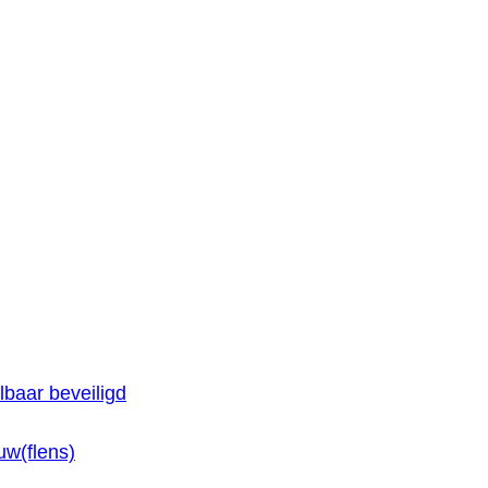
baar beveiligd
w(flens)