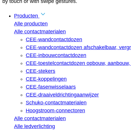
by touch or with swipe gestures.
Producten
Alle producten
Alle contactmaterialen
CEE-wandcontactdozen
CEE-wandcontactdozen afschakelbaar, vergr
CEE-inbouwcontactdozen
CEE-toestelcontactdozen opbouw, aanbouw, 
CEE-stekers
CEE-koppelingen
CEE-fasenwisselaars
CEE-draaiveldrichtingaanwijzer
Schuko-contactmaterialen
Hoogstroom-connectoren
Alle contactmaterialen
Alle ledverlichting