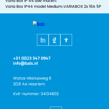
Varia Box IP 44 alle maten
Varia Box IP44 model Medium
VARIABOX 2x 16A 5P
+31 (0)23 547 0947
info@bals.nl
Watze Hilariusweg 6
2031 AA Haarlem
KvK-nummer: 34134802