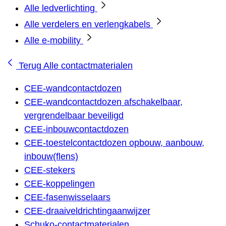
Alle ledverlichting
Alle verdelers en verlengkabels
Alle e-mobility
Terug
Alle contactmaterialen
CEE-wandcontactdozen
CEE-wandcontactdozen afschakelbaar,
vergrendelbaar beveiligd
CEE-inbouwcontactdozen
CEE-toestelcontactdozen opbouw, aanbouw,
inbouw(flens)
CEE-stekers
CEE-koppelingen
CEE-fasenwisselaars
CEE-draaiveldrichtingaanwijzer
Schuko-contactmaterialen