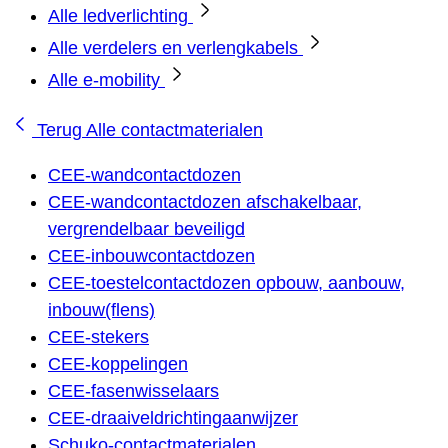
Alle ledverlichting
Alle verdelers en verlengkabels
Alle e-mobility
Terug
Alle contactmaterialen
CEE-wandcontactdozen
CEE-wandcontactdozen afschakelbaar,
vergrendelbaar beveiligd
CEE-inbouwcontactdozen
CEE-toestelcontactdozen opbouw, aanbouw,
inbouw(flens)
CEE-stekers
CEE-koppelingen
CEE-fasenwisselaars
CEE-draaiveldrichtingaanwijzer
Schuko-contactmaterialen