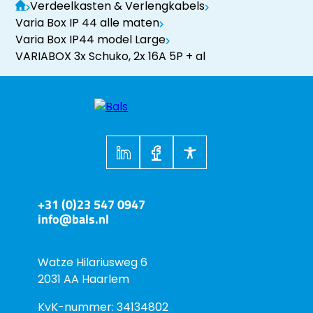
Verdeelkasten & Verlengkabels
Varia Box IP 44 alle maten
Varia Box IP44 model Large
VARIABOX 3x Schuko, 2x 16A 5P + al
+31 (0)23 547 0947
info@bals.nl
Watze Hilariusweg 6
2031 AA Haarlem
KvK-nummer: 34134802