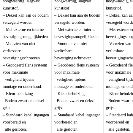
hoogwaardig, slagvast
hoogwaardig, slagvast
hoogwaardig, sl
kunststof.
kunststof.
kunststof.
– Deksel kan aan de bodem
– Deksel kan aan de bodem
– Deksel kan a
verzegeld worden.
verzegeld worden.
verzegeld word
– Met externe en interne
– Met externe en interne
– Met externe e
bevestigingsmogelijkheden.
bevestigingsmogelijkheden.
bevestigingsmog
– Voorzien van niet
– Voorzien van niet
– Voorzien van 
verliesbare
verliesbare
verliesbare
bevestigingsschroeven.
bevestigingsschroeven.
bevestigingssch
– Gecodeerd flens systeem
– Gecodeerd flens systeem
– Gecodeerd fle
voor maximale
voor maximale
voor maximal
veiligheid tijdens
veiligheid tijdens
veiligheid tijd
montage en onderhoud.
montage en onderhoud.
montage en ond
– Kleur behuizing:
– Kleur behuizing:
– Kleur behuizi
Bodem zwart en deksel
Bodem zwart en deksel
Bodem zwart e
grijs.
grijs.
grijs.
– Standaard kabel ingangen
– Standaard kabel ingangen
– Standaard kab
voorbereid en
voorbereid en
voorbereid en
alle gesloten.
alle gesloten.
alle gesloten.