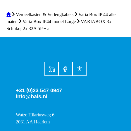
Verdeelkasten & Verlengkabels
Varia Box IP 44 alle
maten
Varia Box IP44 model Large
VARIABOX 3x
Schuko, 2x 32A 5P + al
+31 (0)23 547 0947
info@bals.nl
Watze Hilariusweg 6
2031 AA Haarlem