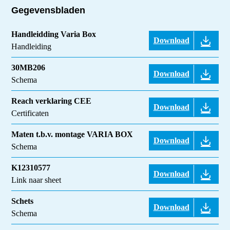
Gegevensbladen
Handleidding Varia Box
Download
Handleiding
30MB206
Download
Schema
Reach verklaring CEE
Download
Certificaten
Maten t.b.v. montage VARIA BOX
Download
Schema
K12310577
Download
Link naar sheet
Schets
Download
Schema