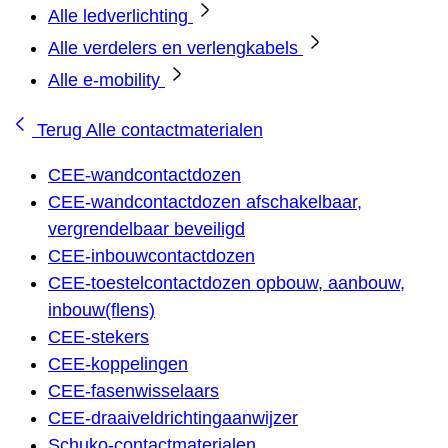
Alle ledverlichting
Alle verdelers en verlengkabels
Alle e-mobility
Terug
Alle contactmaterialen
CEE-wandcontactdozen
CEE-wandcontactdozen afschakelbaar,
vergrendelbaar beveiligd
CEE-inbouwcontactdozen
CEE-toestelcontactdozen opbouw, aanbouw,
inbouw(flens)
CEE-stekers
CEE-koppelingen
CEE-fasenwisselaars
CEE-draaiveldrichtingaanwijzer
Schuko-contactmaterialen