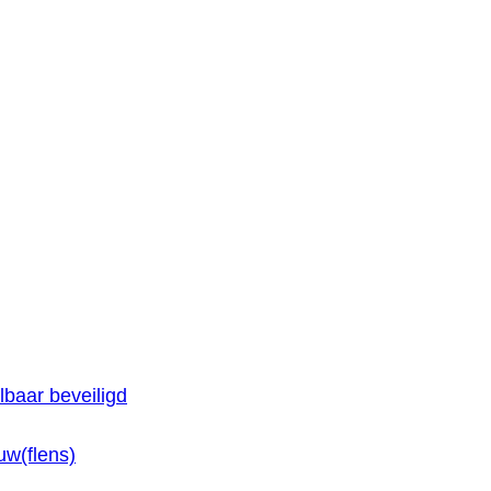
baar beveiligd
w(flens)