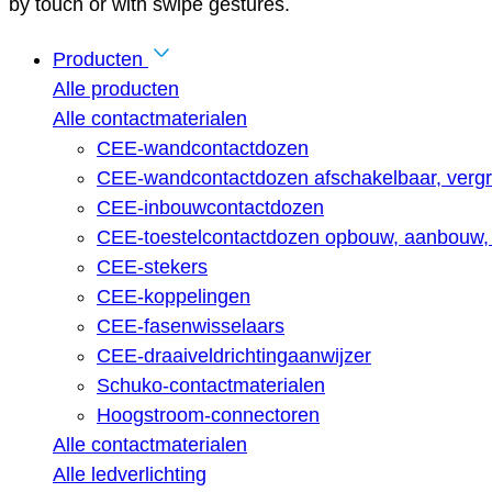
by touch or with swipe gestures.
Producten
Alle producten
Alle contactmaterialen
CEE-wandcontactdozen
CEE-wandcontactdozen afschakelbaar, vergr
CEE-inbouwcontactdozen
CEE-toestelcontactdozen opbouw, aanbouw, 
CEE-stekers
CEE-koppelingen
CEE-fasenwisselaars
CEE-draaiveldrichtingaanwijzer
Schuko-contactmaterialen
Hoogstroom-connectoren
Alle contactmaterialen
Alle ledverlichting