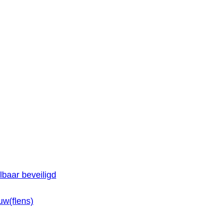
baar beveiligd
w(flens)