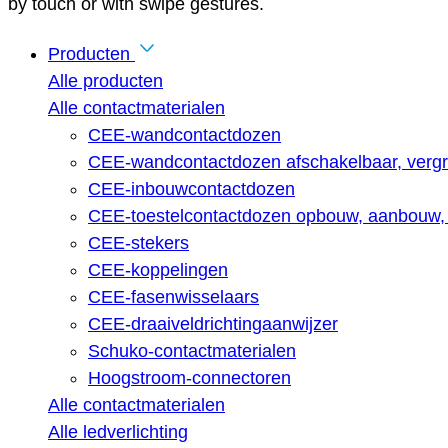
by touch or with swipe gestures.
Producten
Alle producten
Alle contactmaterialen
CEE-wandcontactdozen
CEE-wandcontactdozen afschakelbaar, vergr
CEE-inbouwcontactdozen
CEE-toestelcontactdozen opbouw, aanbouw, 
CEE-stekers
CEE-koppelingen
CEE-fasenwisselaars
CEE-draaiveldrichtingaanwijzer
Schuko-contactmaterialen
Hoogstroom-connectoren
Alle contactmaterialen
Alle ledverlichting