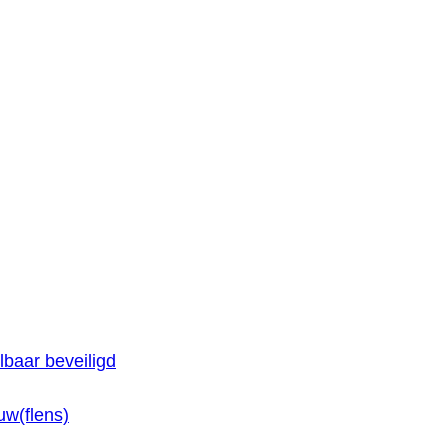
baar beveiligd
w(flens)