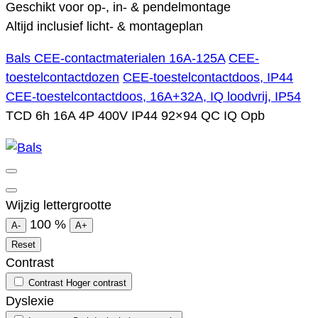
Geschikt voor op-, in- & pendelmontage
Altijd inclusief licht- & montageplan
Bals CEE-contactmaterialen 16A-125A
CEE-
toestelcontactdozen
CEE-toestelcontactdoos, IP44
CEE-toestelcontactdoos, 16A+32A, IQ loodvrij, IP54
TCD 6h 16A 4P 400V IP44 92×94 QC IQ Opb
Wijzig lettergrootte
100
%
A-
A+
Reset
Contrast
Contrast
Hoger contrast
Dyslexie