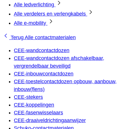
Alle ledverlichting
Alle verdelers en verlengkabels
Alle e-mobility
Terug
Alle contactmaterialen
CEE-wandcontactdozen
CEE-wandcontactdozen afschakelbaar,
vergrendelbaar beveiligd
CEE-inbouwcontactdozen
CEE-toestelcontactdozen opbouw, aanbouw,
inbouw(flens)
CEE-stekers
CEE-koppelingen
CEE-fasenwisselaars
CEE-draaiveldrichtingaanwijzer
Schuko-contactmaterialen