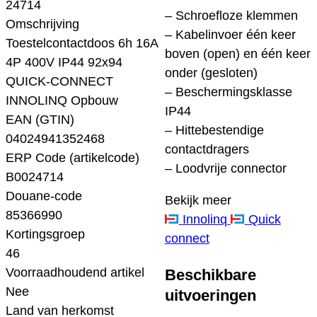
24714
– Schroefloze klemmen
Omschrijving
– Kabelinvoer één keer
Toestelcontactdoos 6h 16A
boven (open) en één keer
4P 400V IP44 92x94
onder (gesloten)
QUICK-CONNECT
– Beschermingsklasse
INNOLINQ Opbouw
IP44
EAN (GTIN)
– Hittebestendige
04024941352468
contactdragers
ERP Code (artikelcode)
– Loodvrije connector
B0024714
Douane-code
Bekijk meer
85366990
Innolinq
Quick
Kortingsgroep
connect
46
Voorraadhoudend artikel
Beschikbare
Nee
uitvoeringen
Land van herkomst