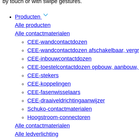
by touch or with swipe gestures.
Producten
Alle producten
Alle contactmaterialen
CEE-wandcontactdozen
CEE-wandcontactdozen afschakelbaar, vergr
CEE-inbouwcontactdozen
CEE-toestelcontactdozen opbouw, aanbouw, 
CEE-stekers
CEE-koppelingen
CEE-fasenwisselaars
CEE-draaiveldrichtingaanwijzer
Schuko-contactmaterialen
Hoogstroom-connectoren
Alle contactmaterialen
Alle ledverlichting