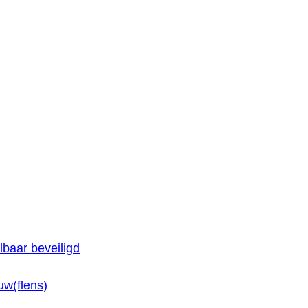
baar beveiligd
w(flens)