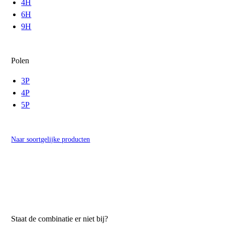
4H
6H
9H
Polen
3P
4P
5P
Naar soortgelijke producten
Staat de combinatie er niet bij?