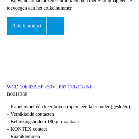
– Bij wandcontactdozen schroefklemmen met Pilot graag een -P
toevoegen aan het artikelnummer
Bekijk product
WCD 10h 63A 5P >50V IP67 170x118 Ni
B0011368
– Kabelinvoer één keer boven (open, één keer onder (gesloten)
– Vernikkelde contacten
– Behuizingsbodem 180 gr draaibaar
– KONTEX contact
– Raamklemmen