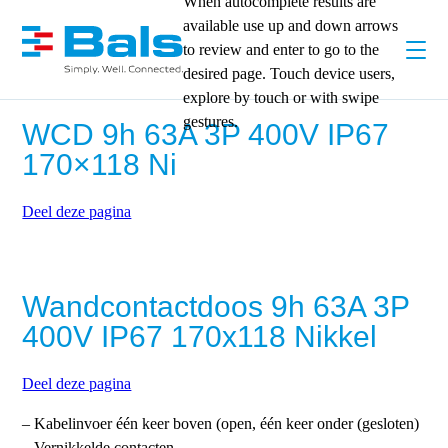
When autocomplete results are
available use up and down arrows
to review and enter to go to the
desired page. Touch device users,
explore by touch or with swipe
gestures.
WCD 9h 63A 3P 400V IP67
170×118 Ni
Deel deze pagina
Wandcontactdoos 9h 63A 3P
400V IP67 170x118 Nikkel
Deel deze pagina
– Kabelinvoer één keer boven (open, één keer onder (gesloten)
– Vernikkelde contacten