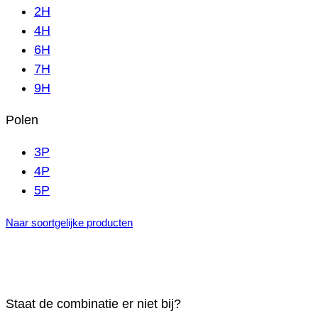
2H
4H
6H
7H
9H
Polen
3P
4P
5P
Naar soortgelijke producten
Staat de combinatie er niet bij?