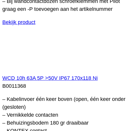
– Bij wandcontactdozen schroefklemmen met Pilot
graag een -P toevoegen aan het artikelnummer
Bekijk product
WCD 10h 63A 5P >50V IP67 170x118 Ni
B0011368
– Kabelinvoer één keer boven (open, één keer onder
(gesloten)
– Vernikkelde contacten
– Behuizingsbodem 180 gr draaibaar
– KONTEX contact