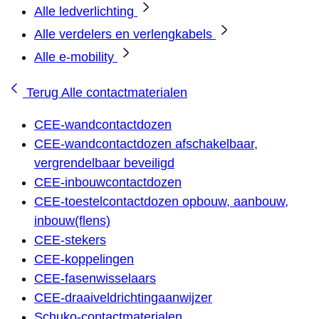
Alle ledverlichting
Alle verdelers en verlengkabels
Alle e-mobility
Terug
Alle contactmaterialen
CEE-wandcontactdozen
CEE-wandcontactdozen afschakelbaar,
vergrendelbaar beveiligd
CEE-inbouwcontactdozen
CEE-toestelcontactdozen opbouw, aanbouw,
inbouw(flens)
CEE-stekers
CEE-koppelingen
CEE-fasenwisselaars
CEE-draaiveldrichtingaanwijzer
Schuko-contactmaterialen