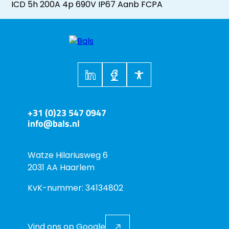
ICD 5h 200A 4p 690V IP67 Aanb FCPA
+31 (0)23 547 0947
info@bals.nl
Watze Hilariusweg 6
2031 AA Haarlem
KvK-nummer: 34134802
Vind ons op Google