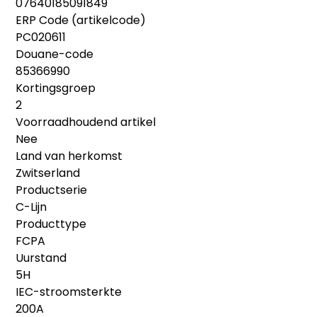
07640185091849
ERP Code (artikelcode)
PC020611
Douane-code
85366990
Kortingsgroep
2
Voorraadhoudend artikel
Nee
Land van herkomst
Zwitserland
Productserie
C-Lijn
Producttype
FCPA
Uurstand
5H
IEC-stroomsterkte
200A