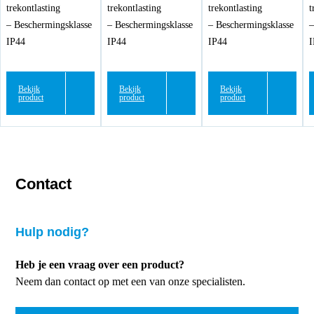
trekontlasting
trekontlasting
trekontlasting
t
– Beschermingsklasse
– Beschermingsklasse
– Beschermingsklasse
–
IP44
IP44
IP44
I
Bekijk
Bekijk
Bekijk
product
product
product
Contact
Hulp nodig?
Heb je een vraag over een product?
Neem dan contact op met een van onze specialisten.