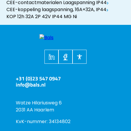
CEE-contactmaterialen Laagspanning IP44
CEE-koppeling laagspanning, 16A+32A, IP44
KOP 12h 32A 2P 42V IP44 MG Ni
+31 (0)23 547 0947
info@bals.nl
Watze Hilariusweg 6
2031 AA Haarlem
KvK-nummer: 34134802