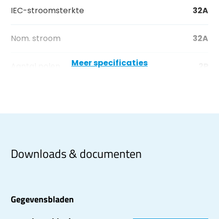
IEC-stroomsterkte
32A
Nom. stroom
32A
Meer specificaties
Aantal polen
2P
Downloads & documenten
Gegevensbladen