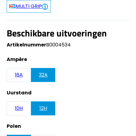
MULTI GRIP
Beschikbare uitvoeringen
Artikelnummer
B0004534
Ampère
16A
32A
Uurstand
10H
12H
Polen