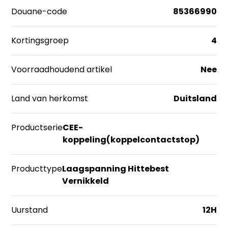
Douane-code
85366990
Kortingsgroep
4
Voorraadhoudend artikel
Nee
Land van herkomst
Duitsland
Productserie
CEE-
koppeling(koppelcontactstop)
Producttype
Laagspanning Hittebest
Vernikkeld
Uurstand
12H