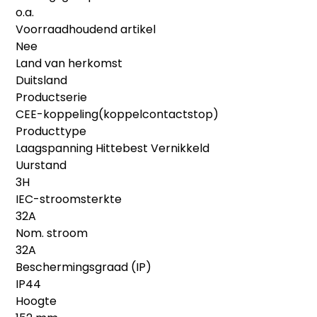
o.a.
Voorraadhoudend artikel
Nee
Land van herkomst
Duitsland
Productserie
CEE-koppeling(koppelcontactstop)
Producttype
Laagspanning Hittebest Vernikkeld
Uurstand
3H
IEC-stroomsterkte
32A
Nom. stroom
32A
Beschermingsgraad (IP)
IP44
Hoogte