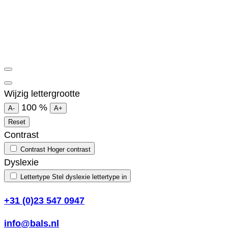
Wijzig lettergrootte
100
%
A-
A+
Reset
Contrast
Contrast
Hoger contrast
Dyslexie
Lettertype
Stel dyslexie lettertype in
+31 (0)23 547 0947
info@bals.nl