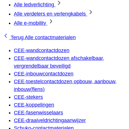
Alle ledverlichting
Alle verdelers en verlengkabels
Alle e-mobility
Terug
Alle contactmaterialen
CEE-wandcontactdozen
CEE-wandcontactdozen afschakelbaar,
vergrendelbaar beveiligd
CEE-inbouwcontactdozen
CEE-toestelcontactdozen opbouw, aanbouw,
inbouw(flens)
CEE-stekers
CEE-koppelingen
CEE-fasenwisselaars
CEE-draaiveldrichtingaanwijzer
Schuko-contactmaterialen