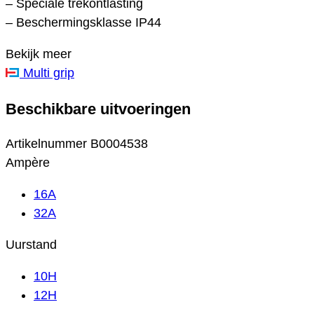
– Speciale trekontlasting
– Beschermingsklasse IP44
Bekijk meer
Multi grip
Beschikbare uitvoeringen
Artikelnummer
B0004538
Ampère
16A
32A
Uurstand
10H
12H