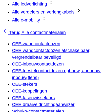
Alle ledverlichting
Alle verdelers en verlengkabels
Alle e-mobility
Terug
Alle contactmaterialen
CEE-wandcontactdozen
CEE-wandcontactdozen afschakelbaar,
vergrendelbaar beveiligd
CEE-inbouwcontactdozen
CEE-toestelcontactdozen opbouw, aanbouw,
inbouw(flens)
CEE-stekers
CEE-koppelingen
CEE-fasenwisselaars
CEE-draaiveldrichtingaanwijzer
Schuko-contactmaterialen