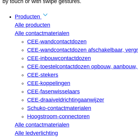
by touch or with swipe gestures.
Producten
Alle producten
Alle contactmaterialen
CEE-wandcontactdozen
CEE-wandcontactdozen afschakelbaar, vergr
CEE-inbouwcontactdozen
CEE-toestelcontactdozen opbouw, aanbouw, 
CEE-stekers
CEE-koppelingen
CEE-fasenwisselaars
CEE-draaiveldrichtingaanwijzer
Schuko-contactmaterialen
Hoogstroom-connectoren
Alle contactmaterialen
Alle ledverlichting