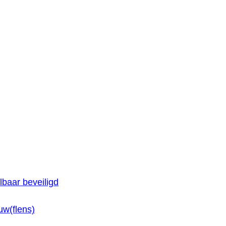
baar beveiligd
w(flens)