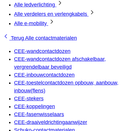
Alle ledverlichting
Alle verdelers en verlengkabels
Alle e-mobility
Terug
Alle contactmaterialen
CEE-wandcontactdozen
CEE-wandcontactdozen afschakelbaar,
vergrendelbaar beveiligd
CEE-inbouwcontactdozen
CEE-toestelcontactdozen opbouw, aanbouw,
inbouw(flens)
CEE-stekers
CEE-koppelingen
CEE-fasenwisselaars
CEE-draaiveldrichtingaanwijzer
Schuko-contactmaterialen