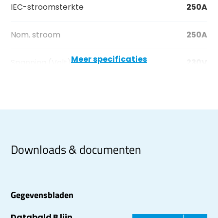
IEC-stroomsterkte
250A
Nom. stroom
250A
Meer specificaties
Spanning (Volt)
230V
Downloads & documenten
Gegevensbladen
Databald B lijn