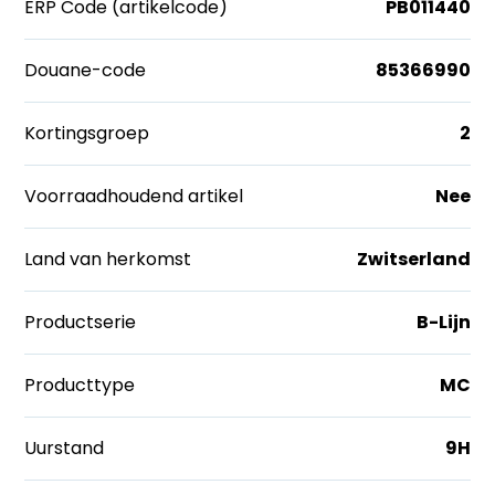
ERP Code (artikelcode)
PB011440
Douane-code
85366990
Kortingsgroep
2
Voorraadhoudend artikel
Nee
Land van herkomst
Zwitserland
Productserie
B-Lijn
Producttype
MC
Uurstand
9H