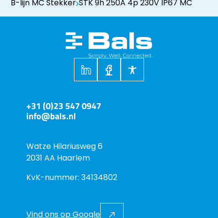
B-lijn MC Stekker
STK 9h 250A 4p 230V IP67 MC
+31 (0)23 547 0947
info@bals.nl
Watze Hilariusweg 6
2031 AA Haarlem
KvK-nummer: 34134802
Vind ons op Google