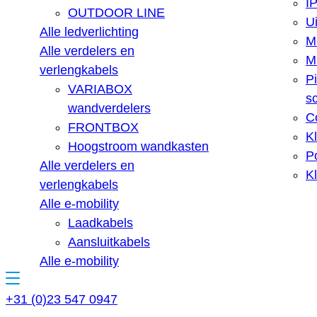
IP
OUTDOOR LINE
U
Alle ledverlichting
M
Alle verdelers en
Ma
verlengkabels
Pi
VARIABOX
s
wandverdelers
C
FRONTBOX
K
Hoogstroom wandkasten
Po
Alle verdelers en
Kl
verlengkabels
Alle e-mobility
Laadkabels
Aansluitkabels
Alle e-mobility
+31 (0)23 547 0947