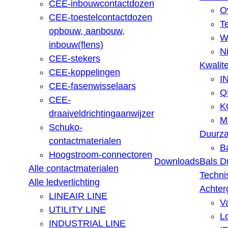
CEE-inbouwcontactdozen
O
CEE-toestelcontactdozen
T
opbouw, aanbouw,
W
inbouw(flens)
N
CEE-stekers
Kwalite
CEE-koppelingen
I
CEE-fasenwisselaars
Q
CEE-
K
draaiveldrichtingaanwijzer
M
Schuko-
Duurz
contactmaterialen
B
Hoogstroom-connectoren
Downloads
Bals D
Alle contactmaterialen
Techni
Alle ledverlichting
Achter
LINEAIR LINE
V
UTILITY LINE
L
INDUSTRIAL LINE