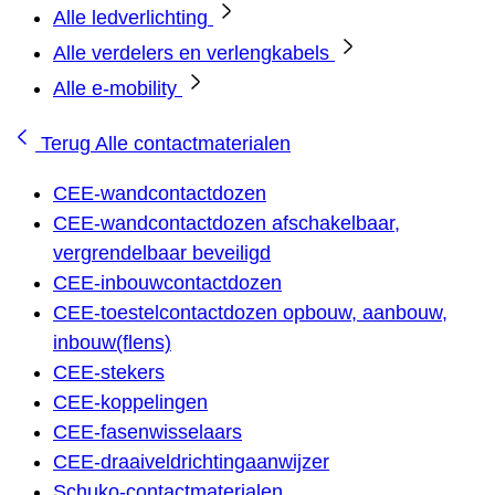
Alle ledverlichting
Alle verdelers en verlengkabels
Alle e-mobility
Terug
Alle contactmaterialen
CEE-wandcontactdozen
CEE-wandcontactdozen afschakelbaar,
vergrendelbaar beveiligd
CEE-inbouwcontactdozen
CEE-toestelcontactdozen opbouw, aanbouw,
inbouw(flens)
CEE-stekers
CEE-koppelingen
CEE-fasenwisselaars
CEE-draaiveldrichtingaanwijzer
Schuko-contactmaterialen