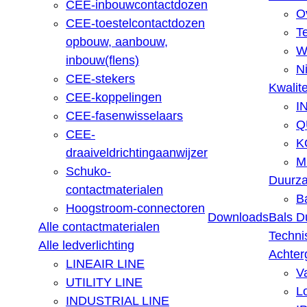
CEE-inbouwcontactdozen
O
CEE-toestelcontactdozen
T
opbouw, aanbouw,
W
inbouw(flens)
N
CEE-stekers
Kwalite
CEE-koppelingen
I
CEE-fasenwisselaars
Q
CEE-
K
draaiveldrichtingaanwijzer
M
Schuko-
Duurz
contactmaterialen
B
Hoogstroom-connectoren
Downloads
Bals D
Alle contactmaterialen
Techni
Alle ledverlichting
Achter
LINEAIR LINE
V
UTILITY LINE
L
INDUSTRIAL LINE