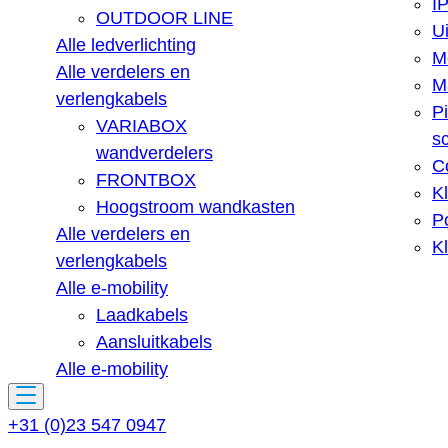
IP
OUTDOOR LINE
U
Alle ledverlichting
M
Alle verdelers en
Ma
verlengkabels
Pi
VARIABOX
s
wandverdelers
C
FRONTBOX
K
Hoogstroom wandkasten
Po
Alle verdelers en
Kl
verlengkabels
Alle e-mobility
Laadkabels
Aansluitkabels
Alle e-mobility
+31 (0)23 547 0947