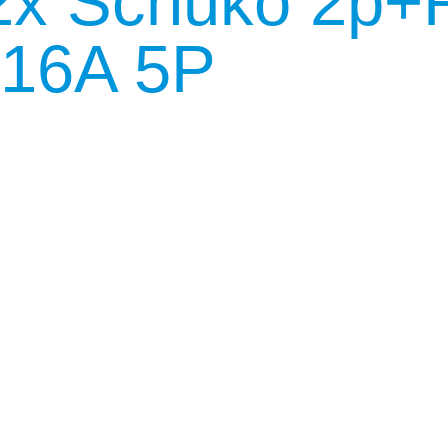
x Schuko 2p+
 16A 5P