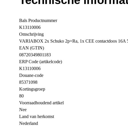
Technische informat
Bals Productnummer
K13110006
Omschrijving
VARIABOX 2x Schuko 2p+Ra, 1x CEE contactdoos 16A 
EAN (GTIN)
08720349801183
ERP Code (artikelcode)
K13110006
Douane-code
85371098
Kortingsgroep
80
Voorraadhoudend artikel
Nee
Land van herkomst
Nederland