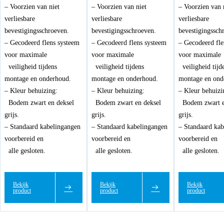
– Voorzien van niet
– Voorzien van niet
– Voorzien van 
verliesbare
verliesbare
verliesbare
bevestigingsschroeven.
bevestigingsschroeven.
bevestigingssch
– Gecodeerd flens systeem
– Gecodeerd flens systeem
– Gecodeerd fle
voor maximale
voor maximale
voor maximal
veiligheid tijdens
veiligheid tijdens
veiligheid tijd
montage en onderhoud.
montage en onderhoud.
montage en ond
– Kleur behuizing:
– Kleur behuizing:
– Kleur behuizi
Bodem zwart en deksel
Bodem zwart en deksel
Bodem zwart e
grijs.
grijs.
grijs.
– Standaard kabelingangen
– Standaard kabelingangen
– Standaard ka
voorbereid en
voorbereid en
voorbereid en
alle gesloten.
alle gesloten.
alle gesloten.
Bekijk
Bekijk
Bekijk
product
product
product