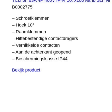
TCD 6h 63A 4P 400V IP44 107x100 Aanb Sch Ni
B0002775
– Schroefklemmen
– Hoek 10°
– Raamklemmen
– Hittebestendige contactdragers
– Vernikkelde contacten
– Aan de achterkant geopend
– Beschermingsklasse IP44
Bekijk product