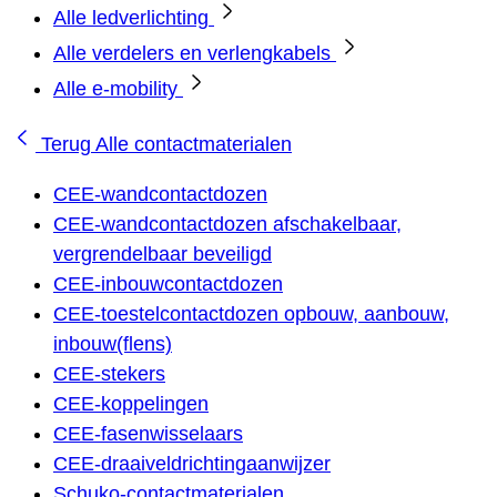
Alle ledverlichting
Alle verdelers en verlengkabels
Alle e-mobility
Terug
Alle contactmaterialen
CEE-wandcontactdozen
CEE-wandcontactdozen afschakelbaar,
vergrendelbaar beveiligd
CEE-inbouwcontactdozen
CEE-toestelcontactdozen opbouw, aanbouw,
inbouw(flens)
CEE-stekers
CEE-koppelingen
CEE-fasenwisselaars
CEE-draaiveldrichtingaanwijzer
Schuko-contactmaterialen