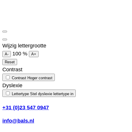
Wijzig lettergrootte
100
%
A-
A+
Reset
Contrast
Contrast
Hoger contrast
Dyslexie
Lettertype
Stel dyslexie lettertype in
+31 (0)23 547 0947
info@bals.nl