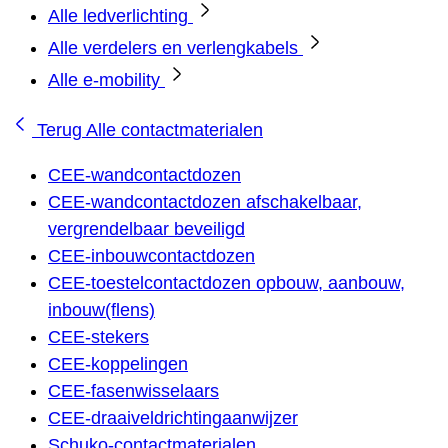
Alle ledverlichting
Alle verdelers en verlengkabels
Alle e-mobility
Terug
Alle contactmaterialen
CEE-wandcontactdozen
CEE-wandcontactdozen afschakelbaar,
vergrendelbaar beveiligd
CEE-inbouwcontactdozen
CEE-toestelcontactdozen opbouw, aanbouw,
inbouw(flens)
CEE-stekers
CEE-koppelingen
CEE-fasenwisselaars
CEE-draaiveldrichtingaanwijzer
Schuko-contactmaterialen