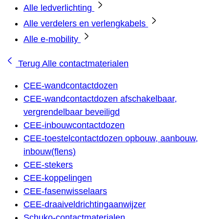
Alle ledverlichting
Alle verdelers en verlengkabels
Alle e-mobility
Terug
Alle contactmaterialen
CEE-wandcontactdozen
CEE-wandcontactdozen afschakelbaar,
vergrendelbaar beveiligd
CEE-inbouwcontactdozen
CEE-toestelcontactdozen opbouw, aanbouw,
inbouw(flens)
CEE-stekers
CEE-koppelingen
CEE-fasenwisselaars
CEE-draaiveldrichtingaanwijzer
Schuko-contactmaterialen