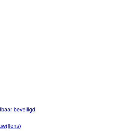
baar beveiligd
w(flens)