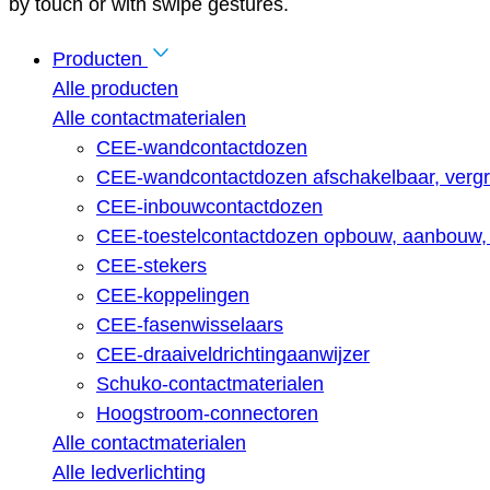
by touch or with swipe gestures.
Producten
Alle producten
Alle contactmaterialen
CEE-wandcontactdozen
CEE-wandcontactdozen afschakelbaar, vergr
CEE-inbouwcontactdozen
CEE-toestelcontactdozen opbouw, aanbouw, 
CEE-stekers
CEE-koppelingen
CEE-fasenwisselaars
CEE-draaiveldrichtingaanwijzer
Schuko-contactmaterialen
Hoogstroom-connectoren
Alle contactmaterialen
Alle ledverlichting