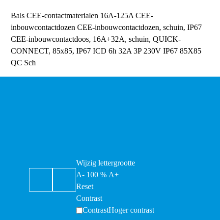
Bals CEE-contactmaterialen 16A-125A
CEE-
inbouwcontactdozen
CEE-inbouwcontactdozen, schuin, IP67
CEE-inbouwcontactdoos, 16A+32A, schuin, QUICK-
CONNECT, 85x85, IP67
ICD 6h 32A 3P 230V IP67 85X85
QC Sch
Wijzig lettergrootte
A-
100
%
A+
Reset
Contrast
Contrast
Hoger contrast