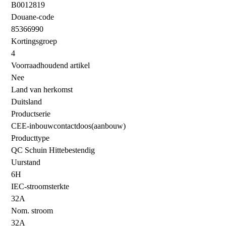
B0012819
Douane-code
85366990
Kortingsgroep
4
Voorraadhoudend artikel
Nee
Land van herkomst
Duitsland
Productserie
CEE-inbouwcontactdoos(aanbouw)
Producttype
QC Schuin Hittebestendig
Uurstand
6H
IEC-stroomsterkte
32A
Nom. stroom
32A