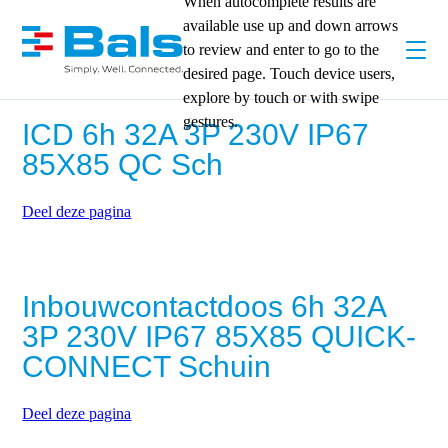
When autocomplete results are
available use up and down arrows
to review and enter to go to the
desired page. Touch device users,
explore by touch or with swipe
gestures.
ICD 6h 32A 3P 230V IP67
85X85 QC Sch
Deel deze pagina
Inbouwcontactdoos 6h 32A
3P 230V IP67 85X85 QUICK-
CONNECT Schuin
Deel deze pagina