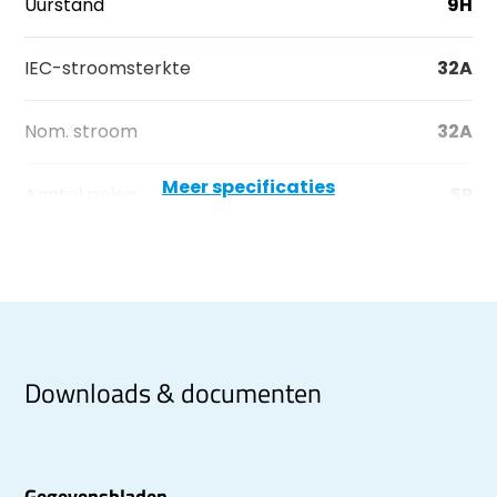
Uurstand
9H
IEC-stroomsterkte
32A
Nom. stroom
32A
Meer specificaties
Aantal polen
5P
Downloads & documenten
Gegevensbladen