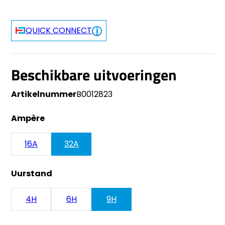
QUICK CONNECT
Beschikbare uitvoeringen
Artikelnummer
B0012823
Ampère
16A
32A
Uurstand
4H
6H
9H