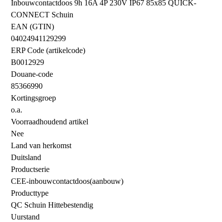
Inbouwcontactdoos 9h 16A 4P 230V IP67 85x85 QUICK-
CONNECT Schuin
EAN (GTIN)
04024941129299
ERP Code (artikelcode)
B0012929
Douane-code
85366990
Kortingsgroep
o.a.
Voorraadhoudend artikel
Nee
Land van herkomst
Duitsland
Productserie
CEE-inbouwcontactdoos(aanbouw)
Producttype
QC Schuin Hittebestendig
Uurstand