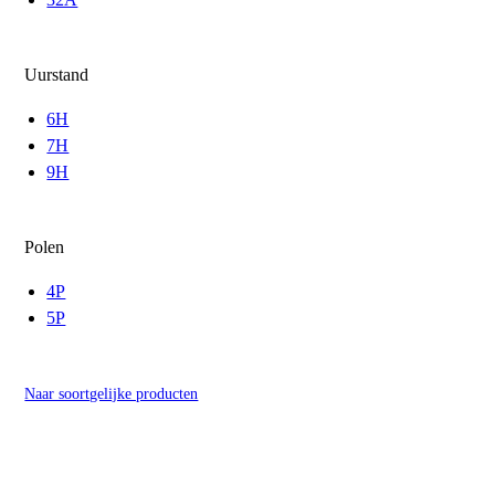
Uurstand
6H
7H
9H
Polen
4P
5P
Naar soortgelijke producten