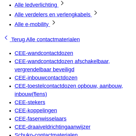
Alle ledverlichting
Alle verdelers en verlengkabels
Alle e-mobility
Terug
Alle contactmaterialen
CEE-wandcontactdozen
CEE-wandcontactdozen afschakelbaar,
vergrendelbaar beveiligd
CEE-inbouwcontactdozen
CEE-toestelcontactdozen opbouw, aanbouw,
inbouw(flens)
CEE-stekers
CEE-koppelingen
CEE-fasenwisselaars
CEE-draaiveldrichtingaanwijzer
Schuko-contactmaterialen