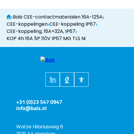
Bals CEE-contactmaterialen 16A-125A
CEE-koppelingen
CEE-koppeling IP67
CEE-koppeling, 16A+32A, IP67
KOP 4h 16A 5P 110V IP67 MG TLS Ni
+31 (0)23 547 0947
info@bals.nl
Watze Hilariusweg 6
2031 AA Haarlem