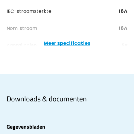
IEC-stroomsterkte
16A
Nom. stroom
16A
Meer specificaties
Aantal polen
5P
Downloads & documenten
Gegevensbladen