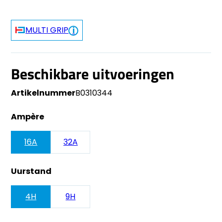
MULTI GRIP
Beschikbare uitvoeringen
Artikelnummer
B0310344
Ampère
16A
32A
Uurstand
4H
9H