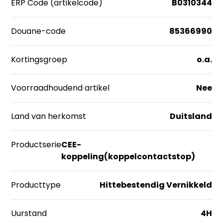
ERP Code (artikelcode)
B0310344
Douane-code
85366990
Kortingsgroep
o.a.
Voorraadhoudend artikel
Nee
Land van herkomst
Duitsland
Productserie
CEE-
koppeling(koppelcontactstop)
Producttype
Hittebestendig Vernikkeld
Uurstand
4H