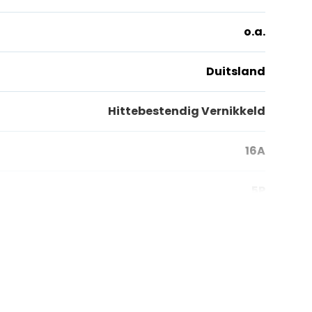
o.a.
Duitsland
Hittebestendig Vernikkeld
16A
5P