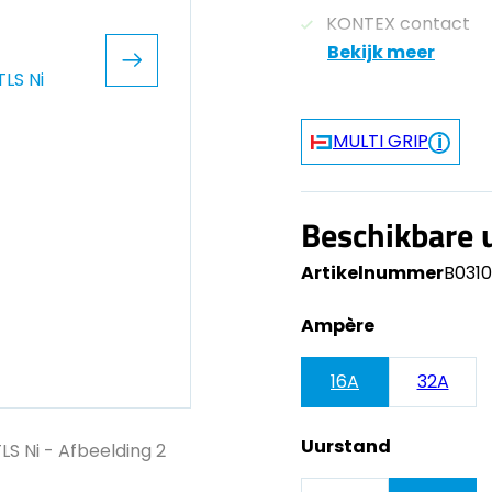
KONTEX contact
Bekijk meer
MULTI GRIP
Beschikbare 
Artikelnummer
B031
Ampère
16A
32A
Uurstand