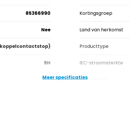
85366990
Kortingsgroep
Nee
Land van herkomst
(koppelcontactstop)
Producttype
9H
IEC-stroomsterkte
Meer specificaties
16A
Aantal polen