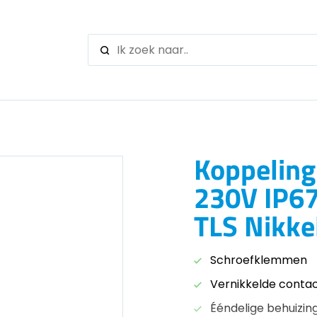
When autocomple
Koppeling
230V IP6
TLS Nikke
Schroefklemmen
Vernikkelde conta
Ééndelige behuizin