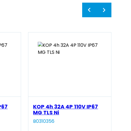
P67
KOP 4h 32A 4P 110V IP67
KO
MG TLS Ni
MG
B0310356
B0