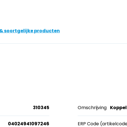
& soortgelijke producten
310345
Omschrijving
Koppel
04024941097246
ERP Code (artikelcod