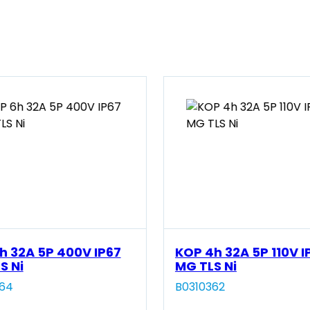
h 32A 5P 400V IP67
KOP 4h 32A 5P 110V I
S Ni
MG TLS Ni
364
B0310362