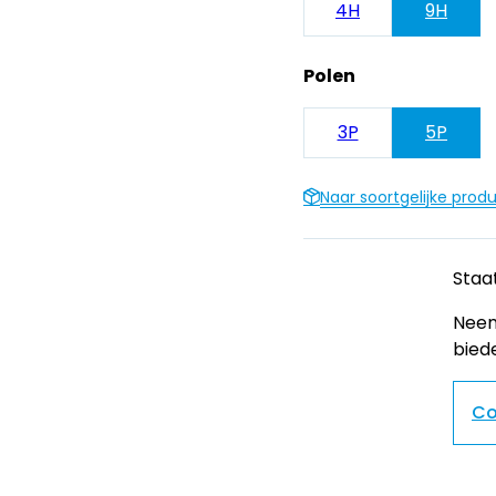
4H
9H
Polen
3P
5P
Naar soortgelijke prod
Staat
Neem
bied
Co