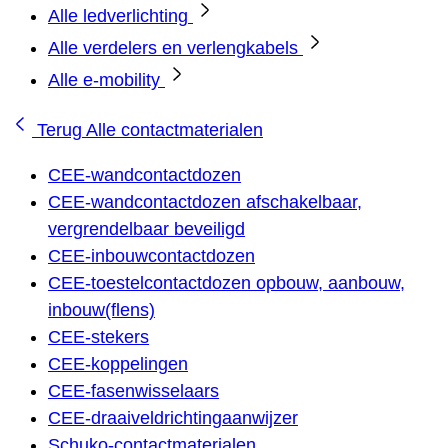
Alle ledverlichting
Alle verdelers en verlengkabels
Alle e-mobility
Terug
Alle contactmaterialen
CEE-wandcontactdozen
CEE-wandcontactdozen afschakelbaar,
vergrendelbaar beveiligd
CEE-inbouwcontactdozen
CEE-toestelcontactdozen opbouw, aanbouw,
inbouw(flens)
CEE-stekers
CEE-koppelingen
CEE-fasenwisselaars
CEE-draaiveldrichtingaanwijzer
Schuko-contactmaterialen