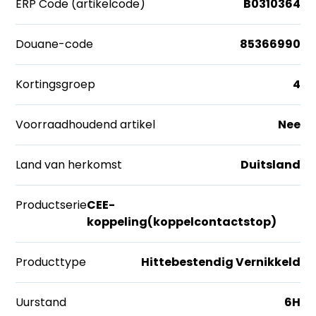
ERP Code (artikelcode)
B0310364
Douane-code
85366990
Kortingsgroep
4
Voorraadhoudend artikel
Nee
Land van herkomst
Duitsland
Productserie
CEE-
koppeling(koppelcontactstop)
Producttype
Hittebestendig Vernikkeld
Uurstand
6H