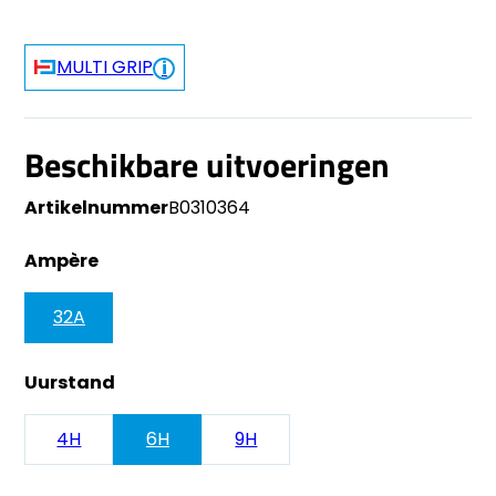
MULTI GRIP
Beschikbare uitvoeringen
Artikelnummer
B0310364
Ampère
32A
Uurstand
4H
6H
9H