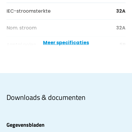
IEC-stroomsterkte
32A
Nom. stroom
32A
Meer specificaties
Aantal polen
5P
Downloads & documenten
Gegevensbladen