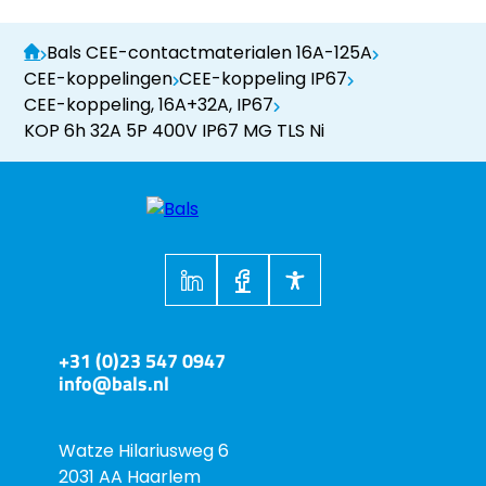
Bals CEE-contactmaterialen 16A-125A
CEE-koppelingen
CEE-koppeling IP67
CEE-koppeling, 16A+32A, IP67
KOP 6h 32A 5P 400V IP67 MG TLS Ni
+31 (0)23 547 0947
info@bals.nl
Watze Hilariusweg 6
2031 AA Haarlem