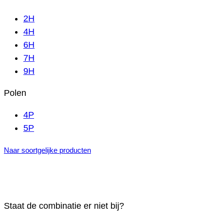
2H
4H
6H
7H
9H
Polen
4P
5P
Naar soortgelijke producten
Staat de combinatie er niet bij?