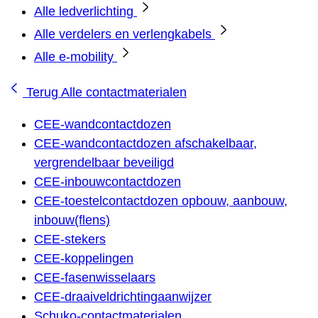
Alle ledverlichting
Alle verdelers en verlengkabels
Alle e-mobility
Terug
Alle contactmaterialen
CEE-wandcontactdozen
CEE-wandcontactdozen afschakelbaar,
vergrendelbaar beveiligd
CEE-inbouwcontactdozen
CEE-toestelcontactdozen opbouw, aanbouw,
inbouw(flens)
CEE-stekers
CEE-koppelingen
CEE-fasenwisselaars
CEE-draaiveldrichtingaanwijzer
Schuko-contactmaterialen