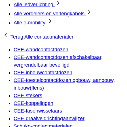
Alle ledverlichting
Alle verdelers en verlengkabels
Alle e-mobility
Terug
Alle contactmaterialen
CEE-wandcontactdozen
CEE-wandcontactdozen afschakelbaar,
vergrendelbaar beveiligd
CEE-inbouwcontactdozen
CEE-toestelcontactdozen opbouw, aanbouw,
inbouw(flens)
CEE-stekers
CEE-koppelingen
CEE-fasenwisselaars
CEE-draaiveldrichtingaanwijzer
Schuko-contactmaterialen