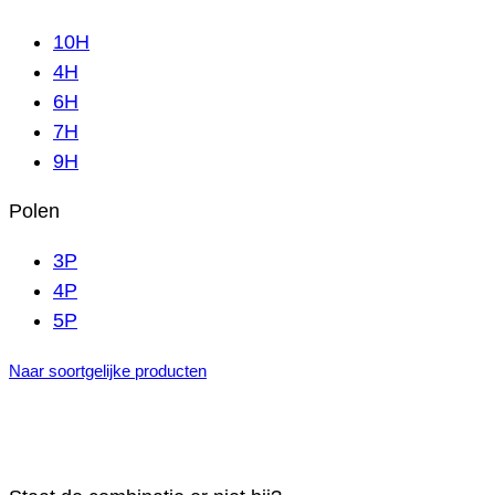
10H
4H
6H
7H
9H
Polen
3P
4P
5P
Naar soortgelijke producten