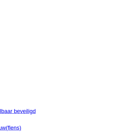
baar beveiligd
w(flens)