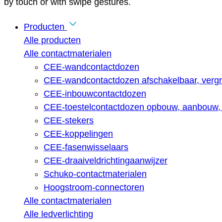
by touch or with swipe gestures.
Producten
Alle producten
Alle contactmaterialen
CEE-wandcontactdozen
CEE-wandcontactdozen afschakelbaar, vergr
CEE-inbouwcontactdozen
CEE-toestelcontactdozen opbouw, aanbouw, 
CEE-stekers
CEE-koppelingen
CEE-fasenwisselaars
CEE-draaiveldrichtingaanwijzer
Schuko-contactmaterialen
Hoogstroom-connectoren
Alle contactmaterialen
Alle ledverlichting