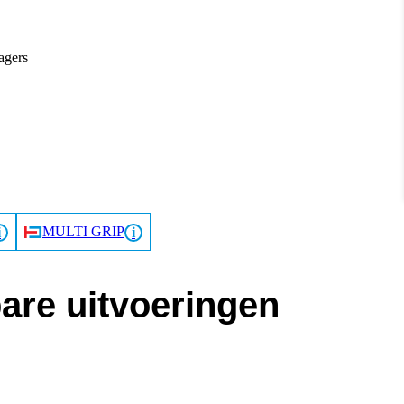
agers
MULTI GRIP
are uitvoeringen