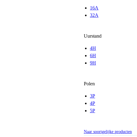
16A
32A
Uurstand
4H
6H
9H
Polen
3P
4P
5P
Naar soortgelijke producten