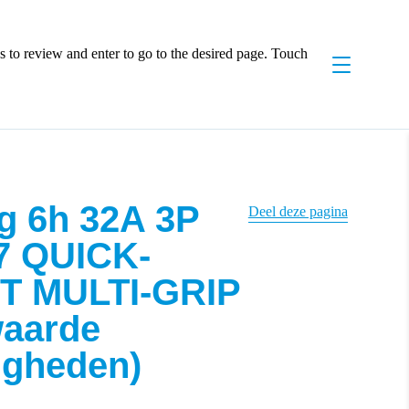
 to review and enter to go to the desired page. Touch
g 6h 32A 3P
Deel deze pagina
7 QUICK-
 MULTI-GRIP
waarde
igheden)