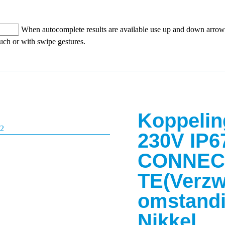
When autocomplete results are available use up and down arrows
ouch or with swipe gestures.
Koppelin
230V IP6
CONNECT
TE(Verz
omstand
Nikkel