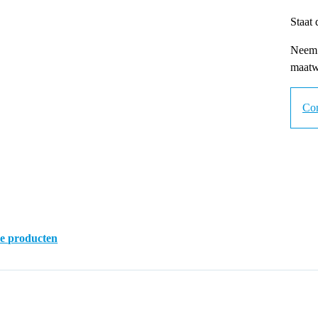
Staat 
Neem d
maatw
Co
ke producten