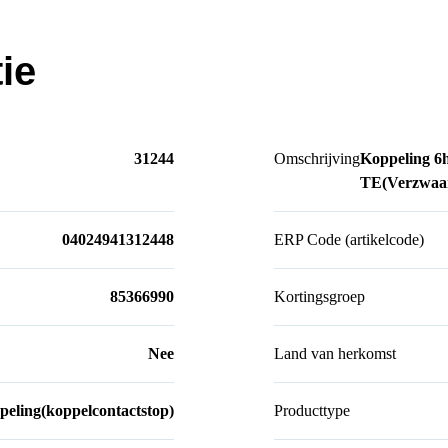
ie
31244
Omschrijving
Koppeling 
TE(Verzwaar
04024941312448
ERP Code (artikelcode)
85366990
Kortingsgroep
Nee
Land van herkomst
eling(koppelcontactstop)
Producttype