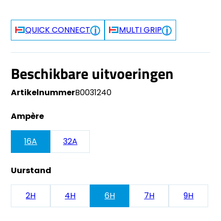
QUICK CONNECT
MULTI GRIP
Beschikbare uitvoeringen
Artikelnummer
B0031240
Ampère
16A
32A
Uurstand
2H
4H
6H
7H
9H