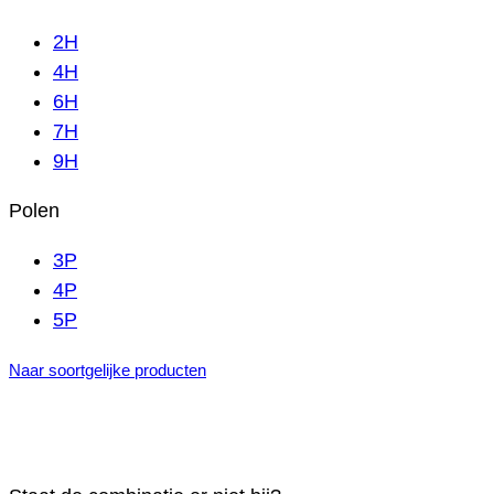
2H
4H
6H
7H
9H
Polen
3P
4P
5P
Naar soortgelijke producten