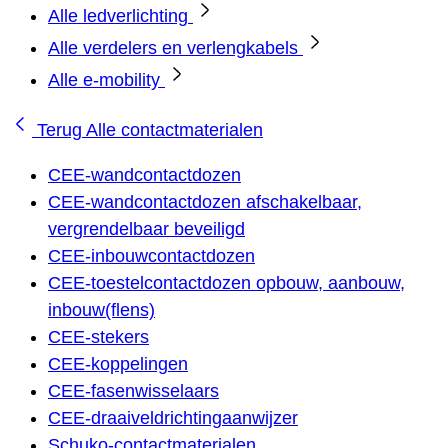
Alle ledverlichting
Alle verdelers en verlengkabels
Alle e-mobility
Terug
Alle contactmaterialen
CEE-wandcontactdozen
CEE-wandcontactdozen afschakelbaar,
vergrendelbaar beveiligd
CEE-inbouwcontactdozen
CEE-toestelcontactdozen opbouw, aanbouw,
inbouw(flens)
CEE-stekers
CEE-koppelingen
CEE-fasenwisselaars
CEE-draaiveldrichtingaanwijzer
Schuko-contactmaterialen